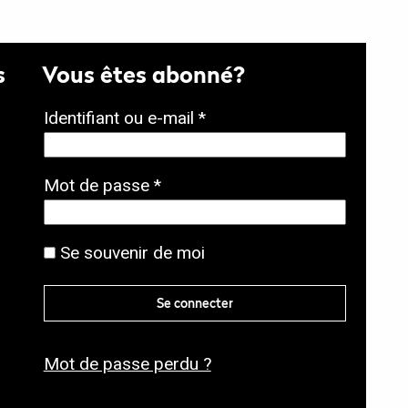
s
Vous êtes abonné?
O
Identifiant ou e-mail
*
b
l
O
Mot de passe
*
i
b
g
l
Se souvenir de moi
a
i
t
g
Se connecter
o
a
i
t
r
Mot de passe perdu ?
o
e
i