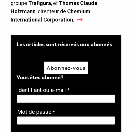
groupe
Trafigura
, et
Thomas Claude
Holzmann
, directeur de
Chemium
International Corporation
.
Les articles sont réservés aux abonnés
Abonnez-vous
Vous êtes abonné?
O
Identifiant ou e-mail
*
b
l
O
Mot de passe
*
i
b
g
l