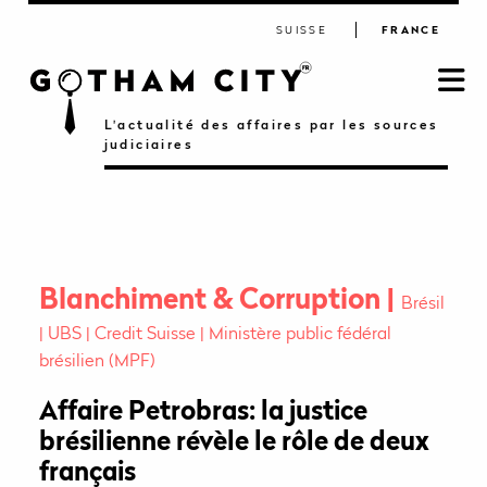
SUISSE
FRANCE
L'actualité des affaires par les sources
judiciaires
Blanchiment & Corruption
Brésil
UBS
Credit Suisse
Ministère public fédéral
brésilien (MPF)
Affaire Petrobras: la justice
brésilienne révèle le rôle de deux
français