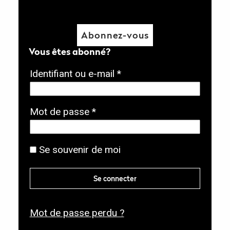
Abonnez-vous
Vous êtes abonné?
O
Identifiant ou e-mail
*
b
l
O
Mot de passe
*
i
b
g
l
Se souvenir de moi
a
i
t
g
Se connecter
o
a
i
t
r
Mot de passe perdu ?
o
e