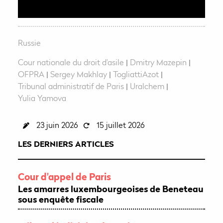
i
r
e
Russie
Cour nationale du droit d'asile
|
Dmitry Mazepin
|
OFPRA
|
Sergey Makhlay
|
TogliattiAzot
|
Tribunal administratif de Paris
|
Uralchem
|
Yulia Yamova
23 juin 2026
15 juillet 2026
LES DERNIERS ARTICLES
Cour d'appel de Paris
Les amarres luxembourgeoises de Beneteau
sous enquête fiscale