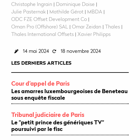
Christophe Ingrain
|
Dominique Doise
|
Julie Pasternak
|
Mathilde Gérot
|
MBDA
|
ODC FZE Offset Development Co
|
Oman Pro (Offshore) SAL
|
Omar Zeidan
|
Thales
|
Thales International Offsets
|
Xavier Philipps
14 mai 2024
18 novembre 2024
LES DERNIERS ARTICLES
Cour d'appel de Paris
Les amarres luxembourgeoises de Beneteau
sous enquête fiscale
Tribunal judiciaire de Paris
Le "petit prince des génériques TV"
poursuivi par le fisc