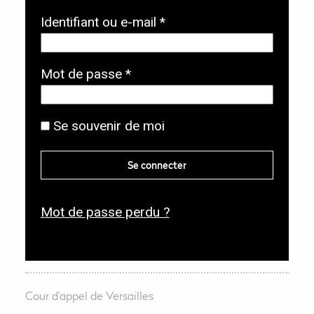
O
Identifiant ou e-mail
*
b
l
O
Mot de passe
*
i
b
g
l
Se souvenir de moi
a
i
t
g
Se connecter
o
a
i
t
r
Mot de passe perdu ?
o
e
i
r
e
Cour d'appel de Versailles