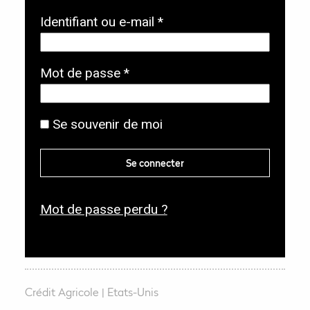
O
Identifiant ou e-mail
*
b
l
O
Mot de passe
*
i
b
g
l
Se souvenir de moi
a
i
t
g
Se connecter
o
a
i
t
r
Mot de passe perdu ?
o
e
i
r
e
Crédit Agricole
Etats-Unis