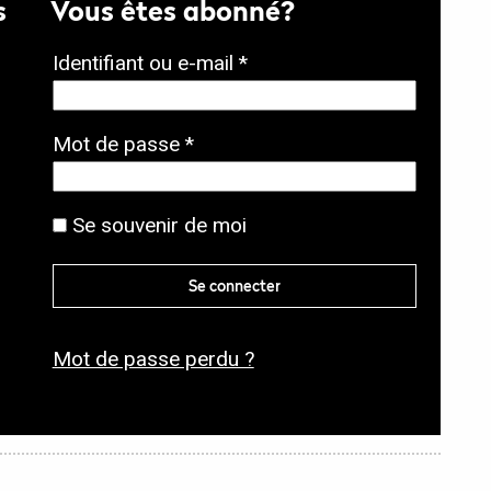
s
Vous êtes abonné?
O
Identifiant ou e-mail
*
b
l
O
Mot de passe
*
i
b
g
l
Se souvenir de moi
a
i
t
g
Se connecter
o
a
i
t
r
Mot de passe perdu ?
o
e
i
r
e