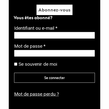
Abonnez-vous
Vous êtes abonné?
O
Identifiant ou e-mail
*
b
l
O
Mot de passe
*
i
b
g
l
Se souvenir de moi
a
i
t
g
Se connecter
o
a
i
t
r
Mot de passe perdu ?
o
e
i