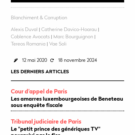
r
e
Blanchiment & Corruption
Alexis Duval
|
Catherine Davico-Hoarau
|
Coblence Avocats
|
Marc Bourguignon
|
Tereos Romania
|
Vae Soli
12 mai 2020
18 novembre 2024
LES DERNIERS ARTICLES
Cour d'appel de Paris
Les amarres luxembourgeoises de Beneteau
sous enquête fiscale
Tribunal judiciaire de Paris
Le "petit prince des génériques TV"