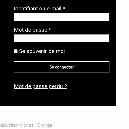
O
Identifiant ou e-mail
*
b
l
O
Mot de passe
*
i
b
g
l
Se souvenir de moi
a
i
t
g
Se connecter
o
a
i
t
r
Mot de passe perdu ?
o
e
i
r
e
ébastien Mariez
|
Orange
|