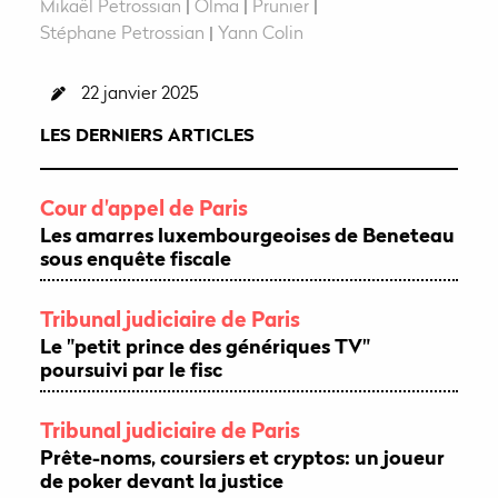
Mikaël Petrossian
|
Olma
|
Prunier
|
Stéphane Petrossian
|
Yann Colin
22 janvier 2025
LES DERNIERS ARTICLES
Cour d'appel de Paris
Les amarres luxembourgeoises de Beneteau
sous enquête fiscale
Tribunal judiciaire de Paris
Le "petit prince des génériques TV"
poursuivi par le fisc
Tribunal judiciaire de Paris
Prête-noms, coursiers et cryptos: un joueur
de poker devant la justice