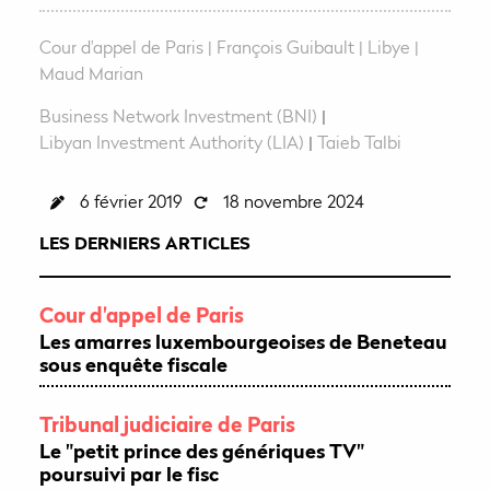
e
Cour d'appel de Paris
François Guibault
Libye
Maud Marian
Business Network Investment (BNI)
|
Libyan Investment Authority (LIA)
|
Taieb Talbi
6 février 2019
18 novembre 2024
LES DERNIERS ARTICLES
Cour d'appel de Paris
Les amarres luxembourgeoises de Beneteau
sous enquête fiscale
Tribunal judiciaire de Paris
Le "petit prince des génériques TV"
poursuivi par le fisc