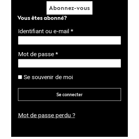
Abonnez-vous
Vous êtes abonné?
O
Identifiant ou e-mail
*
b
l
O
Mot de passe
*
i
b
g
l
Se souvenir de moi
a
i
t
g
Se connecter
o
a
i
t
r
Mot de passe perdu ?
o
e
i
r