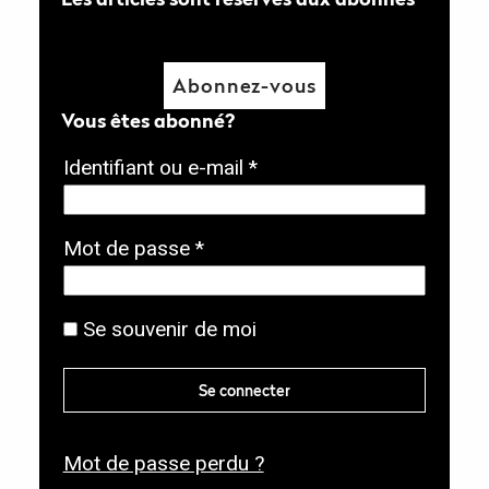
Abonnez-vous
Vous êtes abonné?
O
Identifiant ou e-mail
*
b
l
O
Mot de passe
*
i
b
g
l
Se souvenir de moi
a
i
t
g
Se connecter
o
a
i
t
r
Mot de passe perdu ?
o