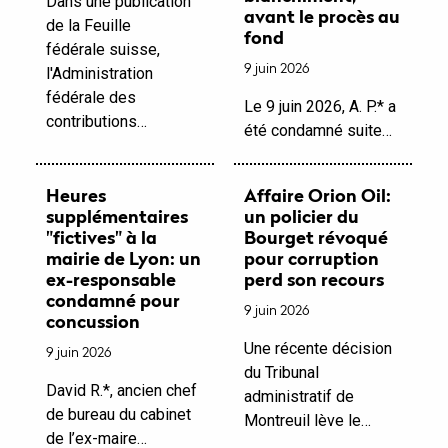
Dans une publication
avant le procès au
de la Feuille
fond
fédérale suisse,
9 juin 2026
l'Administration
fédérale des
Le 9 juin 2026, A. P.* a
contributions…
été condamné suite…
Heures
Affaire Orion Oil:
supplémentaires
un policier du
"fictives" à la
Bourget révoqué
mairie de Lyon: un
pour corruption
ex-responsable
perd son recours
condamné pour
9 juin 2026
concussion
Une récente décision
9 juin 2026
du Tribunal
David R.*, ancien chef
administratif de
de bureau du cabinet
Montreuil lève le…
de l’ex-maire…