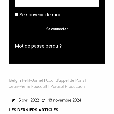
b
g
l
Se souvenir de moi
a
i
t
g
Se connecter
o
a
i
t
r
Mot de passe perdu ?
o
e
i
r
e
Belgin Pelit-Jumel
|
Cour d'appel de Paris
|
Jean-Pierre Foucault
|
Parasol Production
5 avril 2022
18 novembre 2024
LES DERNIERS ARTICLES