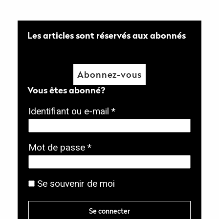
Les articles sont réservés aux abonnés
Abonnez-vous
Vous êtes abonné?
O
Identifiant ou e-mail
*
b
l
O
Mot de passe
*
i
b
g
l
Se souvenir de moi
a
i
t
g
Se connecter
o