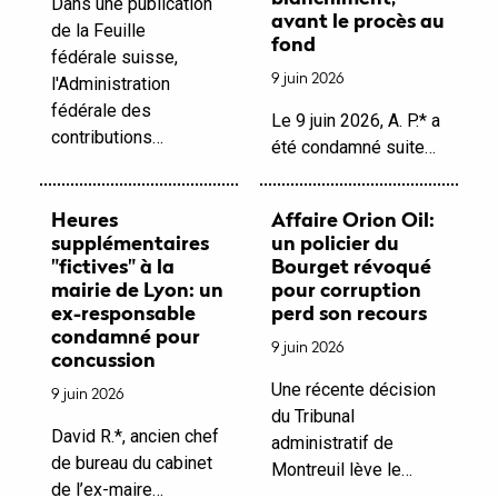
Dans une publication
avant le procès au
de la Feuille
fond
fédérale suisse,
9 juin 2026
l'Administration
fédérale des
Le 9 juin 2026, A. P.* a
contributions…
été condamné suite…
Heures
Affaire Orion Oil:
supplémentaires
un policier du
"fictives" à la
Bourget révoqué
mairie de Lyon: un
pour corruption
ex-responsable
perd son recours
condamné pour
9 juin 2026
concussion
Une récente décision
9 juin 2026
du Tribunal
David R.*, ancien chef
administratif de
de bureau du cabinet
Montreuil lève le…
de l’ex-maire…