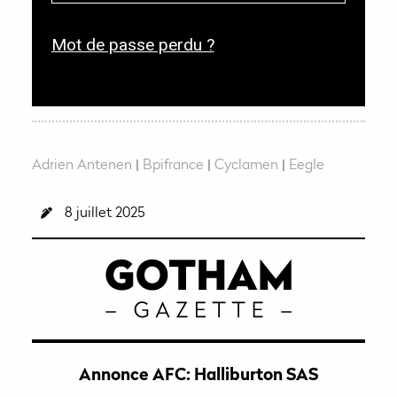
a
i
t
r
Mot de passe perdu ?
o
e
i
r
e
Adrien Antenen
|
Bpifrance
|
Cyclamen
|
Eegle
8 juillet 2025
Annonce AFC: Halliburton SAS