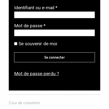
O
Identifiant ou e-mail
*
b
l
O
Mot de passe
*
i
b
g
l
Se souvenir de moi
a
i
t
g
Se connecter
o
a
i
t
r
Mot de passe perdu ?
o
e
i
r
e
Cour de cassation