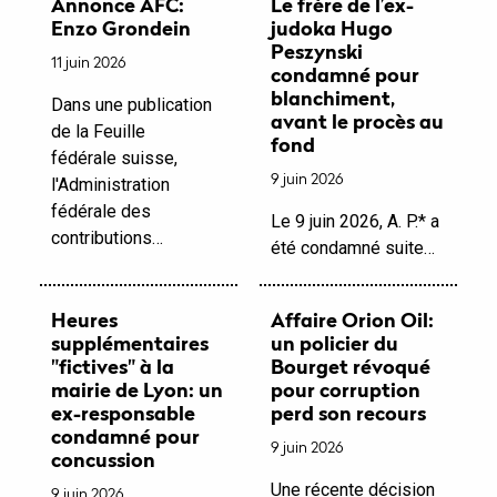
Annonce AFC:
Le frère de l’ex-
Enzo Grondein
judoka Hugo
Peszynski
11 juin 2026
condamné pour
blanchiment,
Dans une publication
avant le procès au
de la Feuille
fond
fédérale suisse,
9 juin 2026
l'Administration
fédérale des
Le 9 juin 2026, A. P.* a
contributions…
été condamné suite…
Heures
Affaire Orion Oil:
supplémentaires
un policier du
"fictives" à la
Bourget révoqué
mairie de Lyon: un
pour corruption
ex-responsable
perd son recours
condamné pour
9 juin 2026
concussion
Une récente décision
9 juin 2026