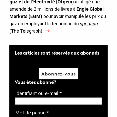
gaz et de l'électricité
(
Ofgem
) a
infligé
une
amende de 2 millions de livres à
Engie Global
Markets (EGM)
pour avoir manipulé les prix du
gaz en employant la technique du
spoofing
.
(
The Telegraph
)
Les articles sont réservés aux abonnés
Abonnez-vous
Vous êtes abonné?
O
Identifiant ou e-mail
*
b
l
O
Mot de passe
*
i