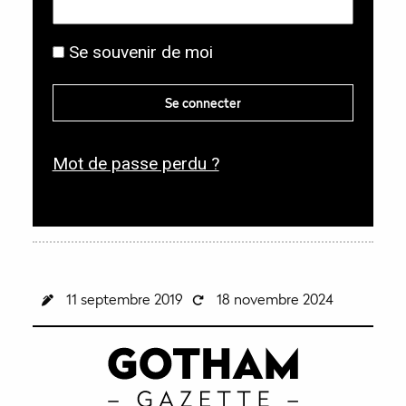
b
g
l
Se souvenir de moi
a
i
t
g
Se connecter
o
a
i
t
r
Mot de passe perdu ?
o
e
i
r
e
11 septembre 2019
18 novembre 2024