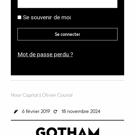
b
g
l
Se souvenir de moi
a
i
t
g
Se connecter
o
a
i
t
r
Mot de passe perdu ?
o
e
i
r
e
Noor Capital
|
Olivier Couriol
6 février 2019
18 novembre 2024