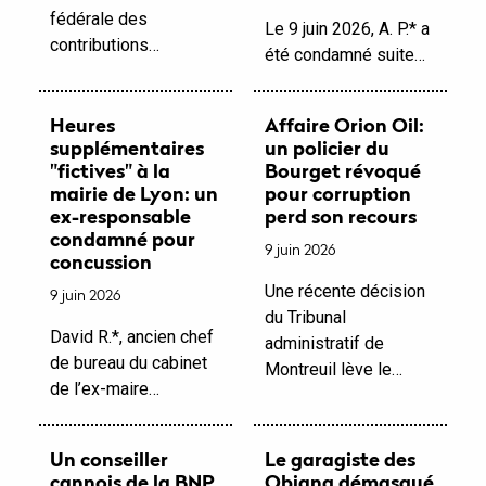
fédérale des
Le 9 juin 2026, A. P.* a
contributions…
été condamné suite…
Heures
Affaire Orion Oil:
supplémentaires
un policier du
"fictives" à la
Bourget révoqué
mairie de Lyon: un
pour corruption
ex-responsable
perd son recours
condamné pour
9 juin 2026
concussion
Une récente décision
9 juin 2026
du Tribunal
David R.*, ancien chef
administratif de
de bureau du cabinet
Montreuil lève le…
de l’ex-maire…
Un conseiller
Le garagiste des
cannois de la BNP
Obiang démasqué