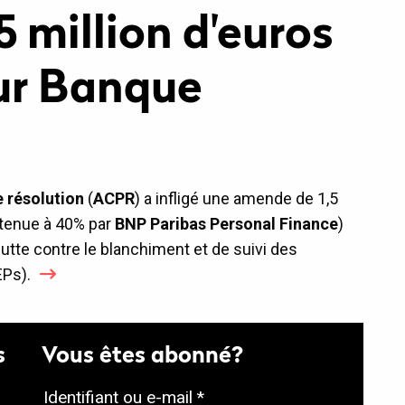
 million d'euros
ur Banque
e résolution
(
ACPR
) a infligé une amende de 1,5
tenue à 40% par
BNP Paribas Personal Finance
)
tte contre le blanchiment et de suivi des
Ps).
s
Vous êtes abonné?
O
Identifiant ou e-mail
*