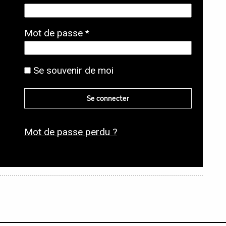
b
l
O
Mot de passe
*
i
b
g
l
Se souvenir de moi
a
i
t
g
Se connecter
o
a
i
t
r
Mot de passe perdu ?
o
e
i
r
e