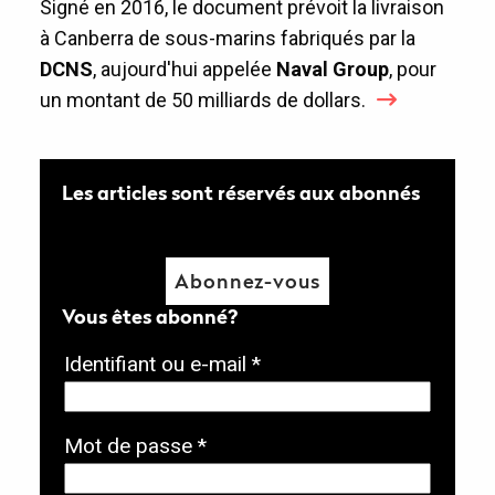
Signé en 2016, le document prévoit la livraison
à Canberra de sous-marins fabriqués par la
DCNS
, aujourd'hui appelée
Naval Group
, pour
un montant de 50 milliards de dollars.
Les articles sont réservés aux abonnés
Abonnez-vous
Vous êtes abonné?
O
Identifiant ou e-mail
*
b
l
O
Mot de passe
*
i
b