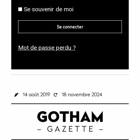
g
l
Se souvenir de moi
a
i
t
g
Se connecter
o
a
i
t
r
Mot de passe perdu ?
o
e
i
r
e
14 août 2019
18 novembre 2024