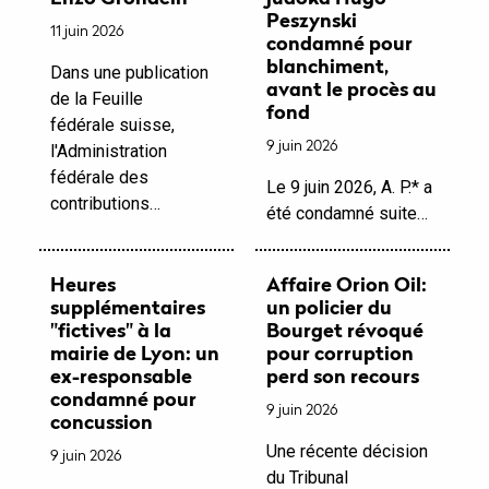
Peszynski
11 juin 2026
condamné pour
blanchiment,
Dans une publication
avant le procès au
de la Feuille
fond
fédérale suisse,
9 juin 2026
l'Administration
fédérale des
Le 9 juin 2026, A. P.* a
contributions…
été condamné suite…
Heures
Affaire Orion Oil:
supplémentaires
un policier du
"fictives" à la
Bourget révoqué
mairie de Lyon: un
pour corruption
ex-responsable
perd son recours
condamné pour
9 juin 2026
concussion
Une récente décision
9 juin 2026
du Tribunal