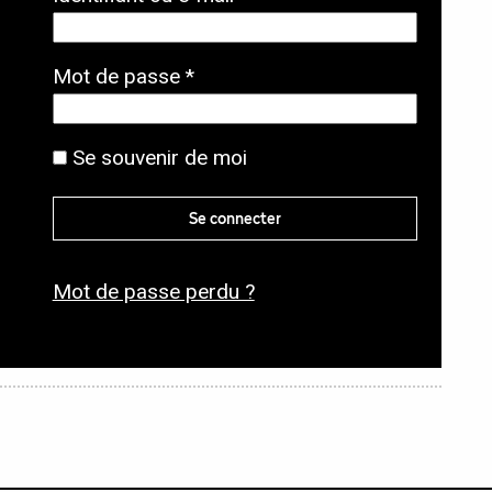
b
l
O
Mot de passe
*
i
b
g
l
Se souvenir de moi
a
i
t
g
Se connecter
o
a
i
t
r
Mot de passe perdu ?
o
e
i
r
e