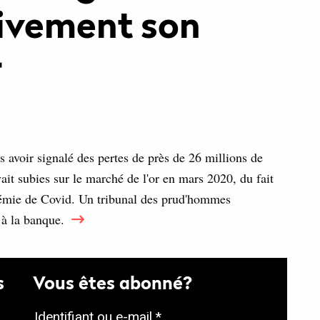
sivement son
r
s avoir signalé des pertes de près de 26 millions de
it subies sur le marché de l'or en mars 2020, du fait
ndémie de Covid. Un tribunal des prud'hommes
 à la banque.
s
Vous êtes abonné?
O
Identifiant ou e-mail
*