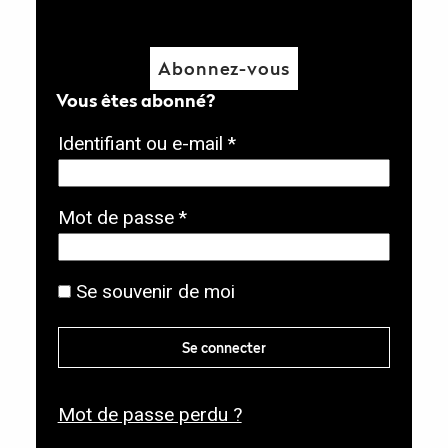
Abonnez-vous
Vous êtes abonné?
O
Identifiant ou e-mail
*
b
l
O
Mot de passe
*
i
b
g
l
Se souvenir de moi
a
i
t
g
Se connecter
o
a
i
t
r
Mot de passe perdu ?
o
e