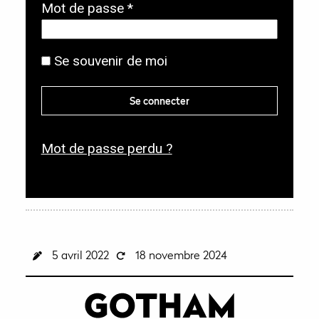
O
Mot de passe
*
i
b
g
l
Se souvenir de moi
a
i
t
g
Se connecter
o
a
i
t
r
Mot de passe perdu ?
o
e
i
r
e
5 avril 2022
18 novembre 2024