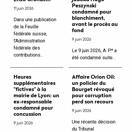
Peszynski
11 juin 2026
condamné pour
blanchiment,
Dans une publication
avant le procès au
de la Feuille
fond
fédérale suisse,
9 juin 2026
l'Administration
fédérale des
Le 9 juin 2026, A. P.* a
contributions…
été condamné suite…
Heures
Affaire Orion Oil:
supplémentaires
un policier du
"fictives" à la
Bourget révoqué
mairie de Lyon: un
pour corruption
ex-responsable
perd son recours
condamné pour
9 juin 2026
concussion
Une récente décision
9 juin 2026
du Tribunal