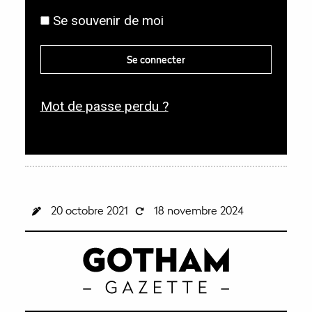
g
l
Se souvenir de moi
a
i
t
g
Se connecter
o
a
i
t
r
Mot de passe perdu ?
o
e
i
r
e
20 octobre 2021
18 novembre 2024