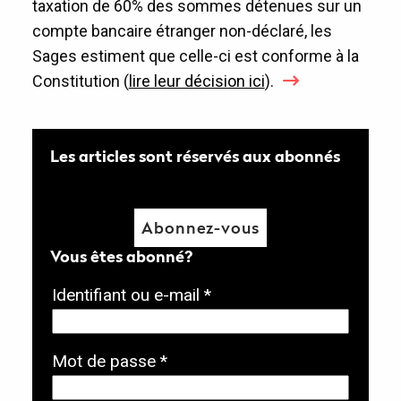
taxation de 60% des sommes détenues sur un
compte bancaire étranger non-déclaré, les
Sages estiment que celle-ci est conforme à la
Constitution (
lire leur décision ici
).
Les articles sont réservés aux abonnés
Abonnez-vous
Vous êtes abonné?
O
Identifiant ou e-mail
*
b
l
O
Mot de passe
*
i
b