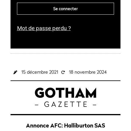
t
g
Se connecter
o
a
i
t
r
Mot de passe perdu ?
o
e
i
r
e
15 décembre 2021
18 novembre 2024
Annonce AFC: Halliburton SAS